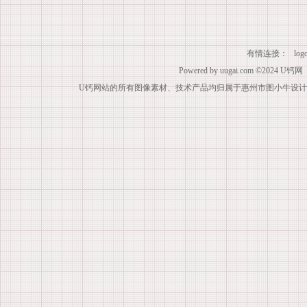
有情连接：
lo
Powered by
uugai.com
©2024
U钙网
U钙网站的所有图像素材、技术产品均归属于惠州市图小牛设