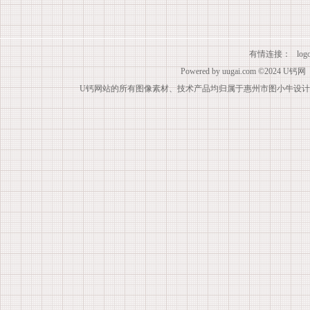
有情连接：
lo
Powered by
uugai.com
©2024
U钙网
U钙网站的所有图像素材、技术产品均归属于惠州市图小牛设