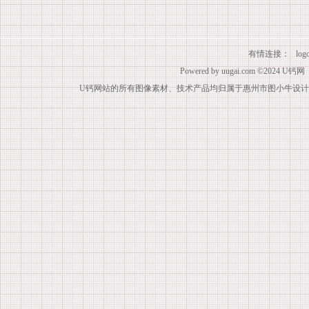
有情连接：
lo
Powered by
uugai.com
©2024
U钙网
U钙网站的所有图像素材、技术产品均归属于惠州市图小牛设