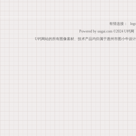
有情连接：
lo
Powered by
uugai.com
©2024
U钙网
U钙网站的所有图像素材、技术产品均归属于惠州市图小牛设