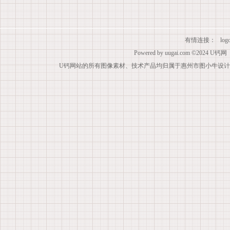
有情连接：
lo
Powered by
uugai.com
©2024
U钙网
U钙网站的所有图像素材、技术产品均归属于惠州市图小牛设