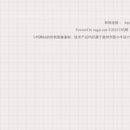
有情连接：
lo
Powered by
uugai.com
©2024
U钙网
U钙网站的所有图像素材、技术产品均归属于惠州市图小牛设