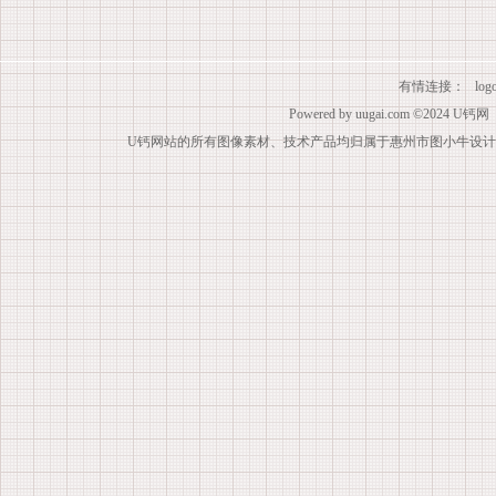
有情连接：
lo
Powered by
uugai.com
©2024
U钙网
U钙网站的所有图像素材、技术产品均归属于惠州市图小牛设