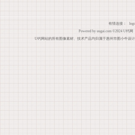
有情连接：
lo
Powered by
uugai.com
©2024
U钙网
U钙网站的所有图像素材、技术产品均归属于惠州市图小牛设