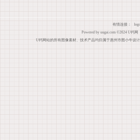
有情连接：
lo
Powered by
uugai.com
©2024
U钙网
U钙网站的所有图像素材、技术产品均归属于惠州市图小牛设