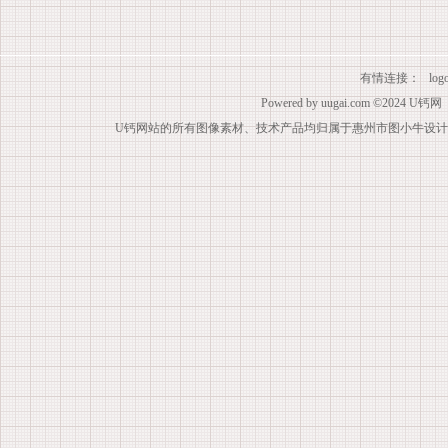
有情连接：
lo
Powered by
uugai.com
©2024
U钙网
U钙网站的所有图像素材、技术产品均归属于惠州市图小牛设