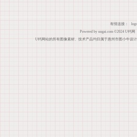
有情连接：
lo
Powered by
uugai.com
©2024
U钙网
U钙网站的所有图像素材、技术产品均归属于惠州市图小牛设