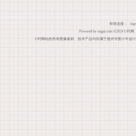
有情连接：
lo
Powered by
uugai.com
©2024
U钙网
U钙网站的所有图像素材、技术产品均归属于惠州市图小牛设