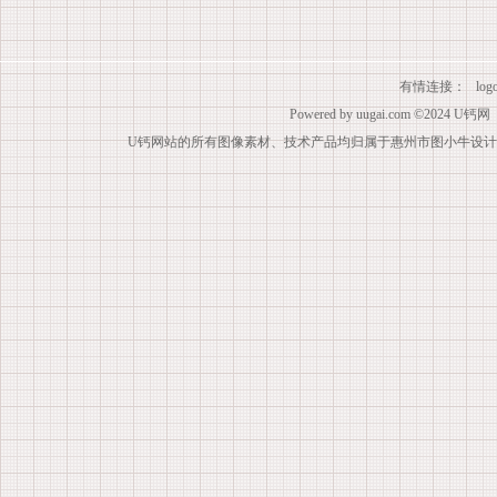
有情连接：
lo
Powered by
uugai.com
©2024
U钙网
U钙网站的所有图像素材、技术产品均归属于惠州市图小牛设