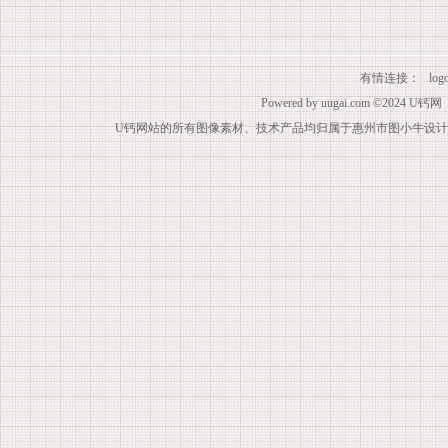
有情连接：
lo
Powered by
uugai.com
©2024
U钙网
U钙网站的所有图像素材、技术产品均归属于惠州市图小牛设