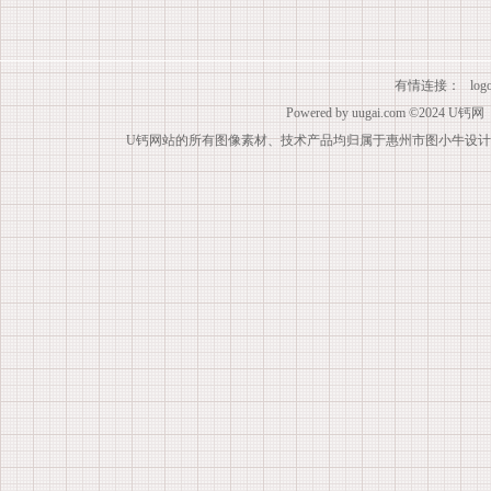
有情连接：
lo
Powered by
uugai.com
©2024
U钙网
U钙网站的所有图像素材、技术产品均归属于惠州市图小牛设