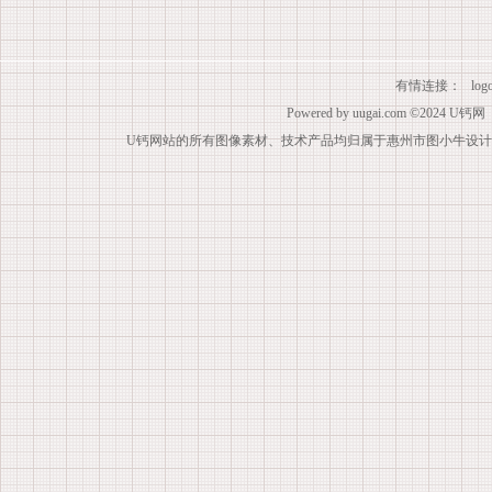
有情连接：
lo
Powered by
uugai.com
©2024
U钙网
U钙网站的所有图像素材、技术产品均归属于惠州市图小牛设