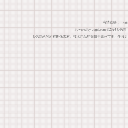
有情连接：
lo
Powered by
uugai.com
©2024
U钙网
U钙网站的所有图像素材、技术产品均归属于惠州市图小牛设