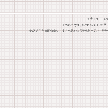
有情连接：
lo
Powered by
uugai.com
©2024
U钙网
U钙网站的所有图像素材、技术产品均归属于惠州市图小牛设