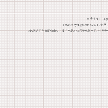
有情连接：
lo
Powered by
uugai.com
©2024
U钙网
U钙网站的所有图像素材、技术产品均归属于惠州市图小牛设