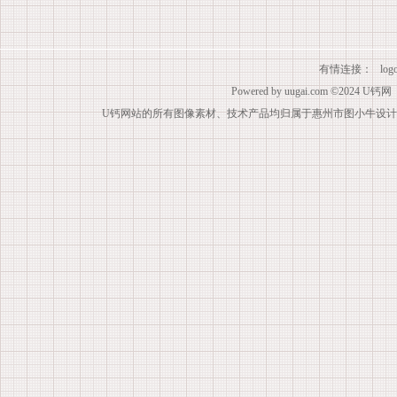
有情连接：
lo
Powered by
uugai.com
©2024
U钙网
U钙网站的所有图像素材、技术产品均归属于惠州市图小牛设