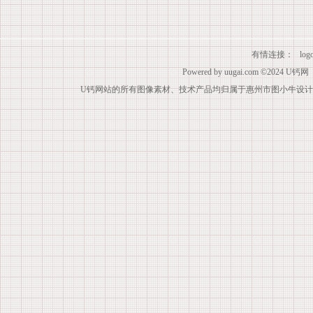
有情连接：
lo
Powered by
uugai.com
©2024
U钙网
U钙网站的所有图像素材、技术产品均归属于惠州市图小牛设