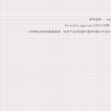
有情连接：
lo
Powered by
uugai.com
©2024
U钙网
U钙网站的所有图像素材、技术产品均归属于惠州市图小牛设