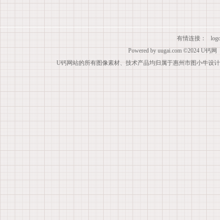
有情连接：
lo
Powered by
uugai.com
©2024
U钙网
U钙网站的所有图像素材、技术产品均归属于惠州市图小牛设