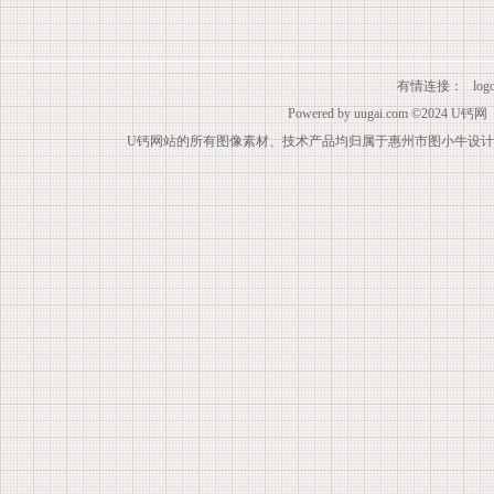
有情连接：
lo
Powered by
uugai.com
©2024
U钙网
U钙网站的所有图像素材、技术产品均归属于惠州市图小牛设