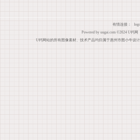
有情连接：
lo
Powered by
uugai.com
©2024
U钙网
U钙网站的所有图像素材、技术产品均归属于惠州市图小牛设