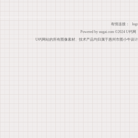
有情连接：
lo
Powered by
uugai.com
©2024
U钙网
U钙网站的所有图像素材、技术产品均归属于惠州市图小牛设