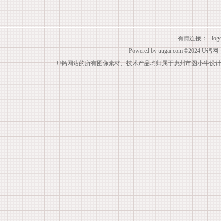
有情连接：
lo
Powered by
uugai.com
©2024
U钙网
U钙网站的所有图像素材、技术产品均归属于惠州市图小牛设