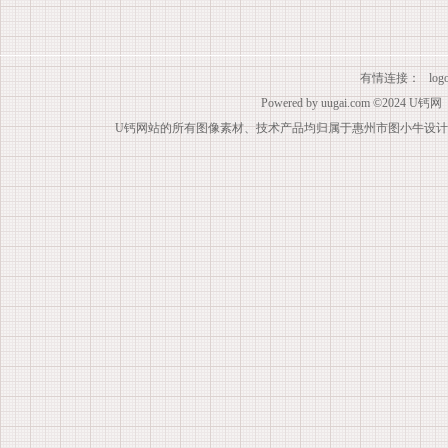
有情连接：
lo
Powered by
uugai.com
©2024
U钙网
U钙网站的所有图像素材、技术产品均归属于惠州市图小牛设