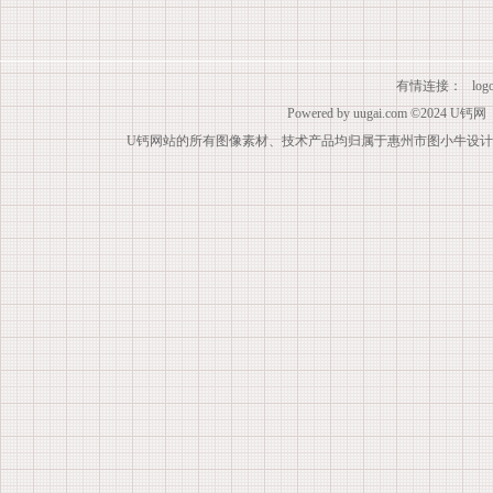
有情连接：
lo
Powered by
uugai.com
©2024
U钙网
U钙网站的所有图像素材、技术产品均归属于惠州市图小牛设