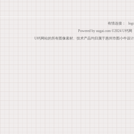
有情连接：
lo
Powered by
uugai.com
©2024
U钙网
U钙网站的所有图像素材、技术产品均归属于惠州市图小牛设