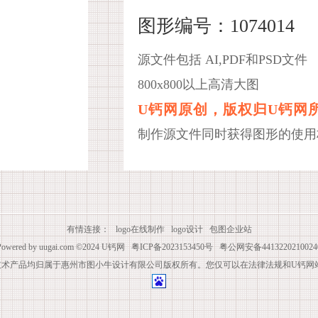
图形编号：1074014
源文件包括 AI,PDF和PSD文件
800x800以上高清大图
U钙网原创，版权归U钙网
制作源文件同时获得图形的使用
有情连接：
logo在线制作
logo设计
包图企业站
Powered by
uugai.com
©2024
U钙网
粤ICP备2023153450号
粤公网安备4413220210024
技术产品均归属于惠州市图小牛设计有限公司版权所有。您仅可以在法律法规和U钙网