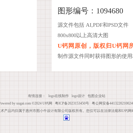
图形编号：1094680
源文件包括 AI,PDF和PSD文件
800x800以上高清大图
U钙网原创，版权归U钙网
制作源文件同时获得图形的使用
有情连接：
logo在线制作
logo设计
包图企业站
Powered by
uugai.com
©2024
U钙网
粤ICP备2023153450号
粤公网安备4413220210024
技术产品均归属于惠州市图小牛设计有限公司版权所有。您仅可以在法律法规和U钙网