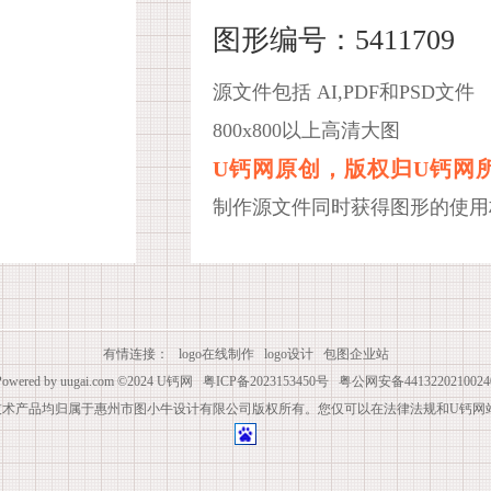
图形编号：5411709
源文件包括 AI,PDF和PSD文件
800x800以上高清大图
U钙网原创，版权归U钙网
制作源文件同时获得图形的使用
有情连接：
logo在线制作
logo设计
包图企业站
Powered by
uugai.com
©2024
U钙网
粤ICP备2023153450号
粤公网安备4413220210024
技术产品均归属于惠州市图小牛设计有限公司版权所有。您仅可以在法律法规和U钙网