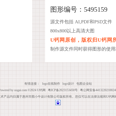
图形编号：5495159
源文件包括 AI,PDF和PSD文件
800x800以上高清大图
U钙网原创，版权归U钙网
制作源文件同时获得图形的使用
有情连接：
logo在线制作
logo设计
包图企业站
Powered by
uugai.com
©2024
U钙网
粤ICP备2023153450号
粤公网安备4413220210024
技术产品均归属于惠州市图小牛设计有限公司版权所有。您仅可以在法律法规和U钙网