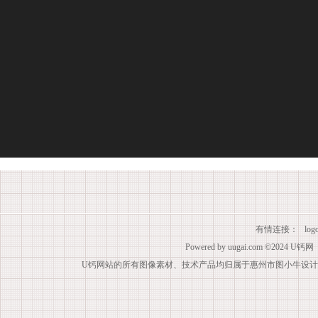
有情连接：
lo
Powered by
uugai.com
©2024
U钙网
U钙网站的所有图像素材、技术产品均归属于惠州市图小牛设