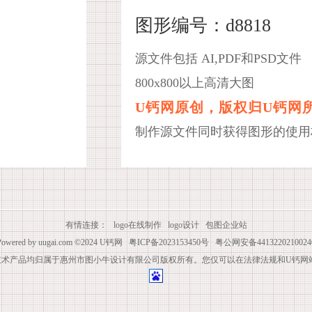
图形编号：d8818
源文件包括 AI,PDF和PSD文件
800x800以上高清大图
U钙网原创，版权归U钙网
制作源文件同时获得图形的使用
有情连接：
logo在线制作
logo设计
包图企业站
Powered by
uugai.com
©2024
U钙网
粤ICP备2023153450号
粤公网安备4413220210024
技术产品均归属于惠州市图小牛设计有限公司版权所有。您仅可以在法律法规和U钙网