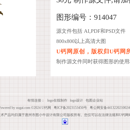
图形编号：914047
源文件包括 AI,PDF和PSD文件
800x800以上高清大图
U钙网原创，版权归U钙网
制作源文件同时获得图形的使用
有情连接：
logo在线制作
logo设计
包图企业站
Powered by
uugai.com
©2024
U钙网
粤ICP备2023153450号
粤公网安备4413220210024
技术产品均归属于惠州市图小牛设计有限公司版权所有。您仅可以在法律法规和U钙网