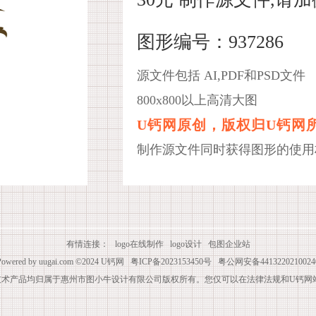
图形编号：937286
源文件包括 AI,PDF和PSD文件
800x800以上高清大图
U钙网原创，版权归U钙网
制作源文件同时获得图形的使用
有情连接：
logo在线制作
logo设计
包图企业站
Powered by
uugai.com
©2024
U钙网
粤ICP备2023153450号
粤公网安备4413220210024
技术产品均归属于惠州市图小牛设计有限公司版权所有。您仅可以在法律法规和U钙网