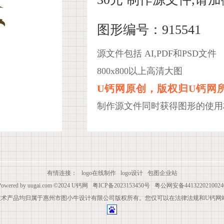
图形编号：915541
源文件包括 AI,PDF和PSD文件
800x800以上高清大图
U钙网原创，版权归U钙网
制作源文件同时获得图形的使用
有情连接：
logo在线制作
logo设计
包图企业站
Powered by
uugai.com
©2024
U钙网
粤ICP备2023153450号
粤公网安备4413220210024
技术产品均归属于惠州市图小牛设计有限公司版权所有。您仅可以在法律法规和U钙网