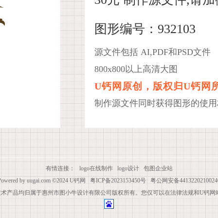
图形编号：932103
源文件包括 AI,PDF和PSD文件
800x800以上高清大图
U钙网原创，版权归U钙网
制作源文件同时获得图形的使用
有情连接：
logo在线制作
logo设计
包图企业站
Powered by
uugai.com
©2024
U钙网
粤ICP备2023153450号
粤公网安备4413220210024
技术产品均归属于惠州市图小牛设计有限公司版权所有。您仅可以在法律法规和U钙网