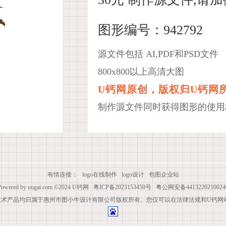
图形编号：942792
源文件包括 AI,PDF和PSD文件
800x800以上高清大图
U钙网原创，版权归U钙网
制作源文件同时获得图形的使用
有情连接：
logo在线制作
logo设计
包图企业站
Powered by
uugai.com
©2024
U钙网
粤ICP备2023153450号
粤公网安备4413220210024
技术产品均归属于惠州市图小牛设计有限公司版权所有。您仅可以在法律法规和U钙网