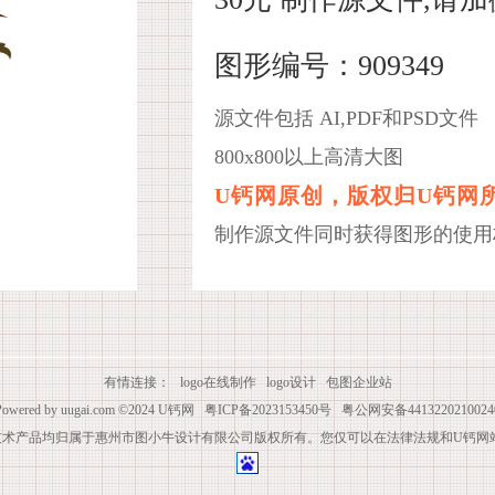
图形编号：909349
源文件包括 AI,PDF和PSD文件
800x800以上高清大图
U钙网原创，版权归U钙网
制作源文件同时获得图形的使用
有情连接：
logo在线制作
logo设计
包图企业站
Powered by
uugai.com
©2024
U钙网
粤ICP备2023153450号
粤公网安备4413220210024
技术产品均归属于惠州市图小牛设计有限公司版权所有。您仅可以在法律法规和U钙网