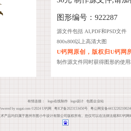
图形编号：922287
源文件包括 AI,PDF和PSD文件
800x800以上高清大图
U钙网原创，版权归U钙网
制作源文件同时获得图形的使用
有情连接：
logo在线制作
logo设计
包图企业站
Powered by
uugai.com
©2024
U钙网
粤ICP备2023153450号
粤公网安备4413220210024
技术产品均归属于惠州市图小牛设计有限公司版权所有。您仅可以在法律法规和U钙网