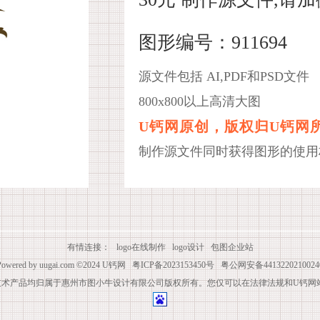
图形编号：911694
源文件包括 AI,PDF和PSD文件
800x800以上高清大图
U钙网原创，版权归U钙网
制作源文件同时获得图形的使用
有情连接：
logo在线制作
logo设计
包图企业站
Powered by
uugai.com
©2024
U钙网
粤ICP备2023153450号
粤公网安备4413220210024
技术产品均归属于惠州市图小牛设计有限公司版权所有。您仅可以在法律法规和U钙网