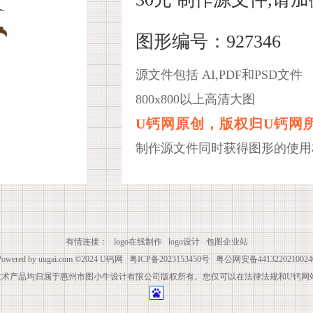
图形编号：927346
源文件包括 AI,PDF和PSD文件
800x800以上高清大图
U钙网原创，版权归U钙网
制作源文件同时获得图形的使用
有情连接：
logo在线制作
logo设计
包图企业站
Powered by
uugai.com
©2024
U钙网
粤ICP备2023153450号
粤公网安备4413220210024
技术产品均归属于惠州市图小牛设计有限公司版权所有。您仅可以在法律法规和U钙网