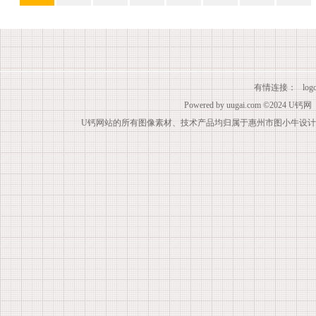
有情连接：
lo
Powered by
uugai.com
©2024
U钙网
U钙网站的所有图像素材、技术产品均归属于惠州市图小牛设