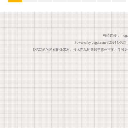
有情连接：
lo
Powered by
uugai.com
©2024
U钙网
U钙网站的所有图像素材、技术产品均归属于惠州市图小牛设