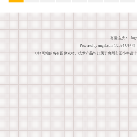
有情连接：
lo
Powered by
uugai.com
©2024
U钙网
U钙网站的所有图像素材、技术产品均归属于惠州市图小牛设