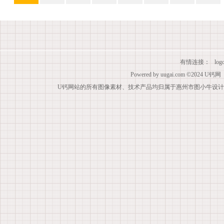
有情连接：
lo
Powered by
uugai.com
©2024
U钙网
U钙网站的所有图像素材、技术产品均归属于惠州市图小牛设