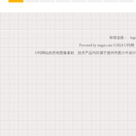
有情连接：
lo
Powered by
uugai.com
©2024
U钙网
U钙网站的所有图像素材、技术产品均归属于惠州市图小牛设